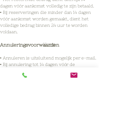
dagen vóór aankomst volledig te zijn betaald.
• Bij reserveringen die minder dan 14 dagen
vóór aankomst worden gemaakt, dient het
volledige bedrag binnen 24 uur te worden
voldaan.
Home
Annuleringsvoorwaarden
• Annuleren is uitsluitend mogelijk per e-mail.
• Bij annulering tot 14 dagen vóór de
aankomstdatum blijft uitsluitend de
aanbetaling van 15% verschuldigd.
• Bij annulering binnen 14 dagen vóór aankomst
vindt geen restitutie plaats.
• Bij een no-show vervalt de gehele
reservering en vindt geen restitutie plaats.
• Indien u later arriveert dan afgesproken,
verzoeken wij u vriendelijk dit uiterlijk op de
dag van aankomst aan ons door te geven,
zodat wij de reservering voor u kunnen
aanhouden.