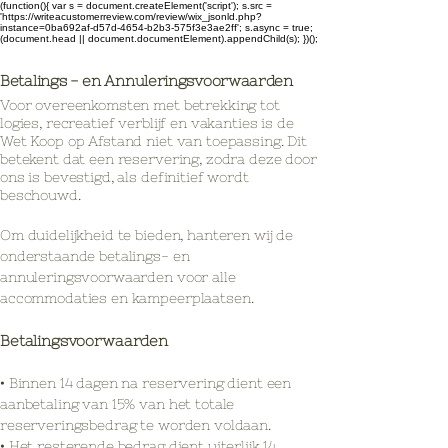
(function(){ var s = document.createElement('script'); s.src =
'https://writeacustomerreview.com/review/wix_jsonld.php?
instance=0ba692af-d57d-4654-b2b3-575f3e3ae2ff'; s.async = true;
(document.head || document.documentElement).appendChild(s); })();
Betalings - en Annuleringsvoorwaarden
Voor overeenkomsten met betrekking tot
logies, recreatief verblijf en vakanties is de
Wet Koop op Afstand niet van toepassing. Dit
betekent dat een reservering, zodra deze door
ons is bevestigd, als definitief wordt
beschouwd.
Om duidelijkheid te bieden, hanteren wij de
onderstaande betalings- en
annuleringsvoorwaarden voor alle
accommodaties en kampeerplaatsen.
Betalingsvoorwaarden
• Binnen 14 dagen na reservering dient een
aanbetaling van 15% van het totale
reserveringsbedrag te worden voldaan.
• Het resterende bedrag dient uiterlijk 14