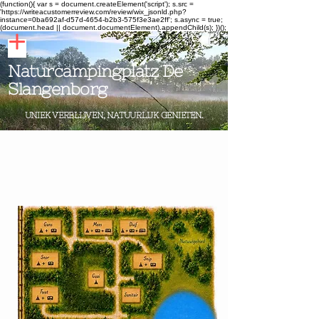
(function(){ var s = document.createElement('script'); s.src =
'https://writeacustomerreview.com/review/wix_jsonld.php?
instance=0ba692af-d57d-4654-b2b3-575f3e3ae2ff'; s.async = true;
(document.head || document.documentElement).appendChild(s); })();
Naturcampingplatz De
Slangenborg
UNIEK VERBLIJVEN, NATUURLIJK GENIETEN.