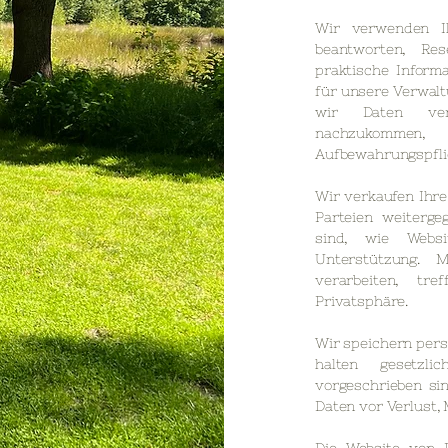
Wir verwenden Ih
beantworten, Re
praktische Inform
für unsere Verwal
wir Daten vera
nachzukommen
Aufbewahrungspfli
Wir verkaufen Ihre
Parteien weiterge
sind, wie Websi
Unterstützung. 
verarbeiten, tr
Privatsphäre.
Wir speichern pers
halten gesetzli
vorgeschrieben si
Daten vor Verlust,