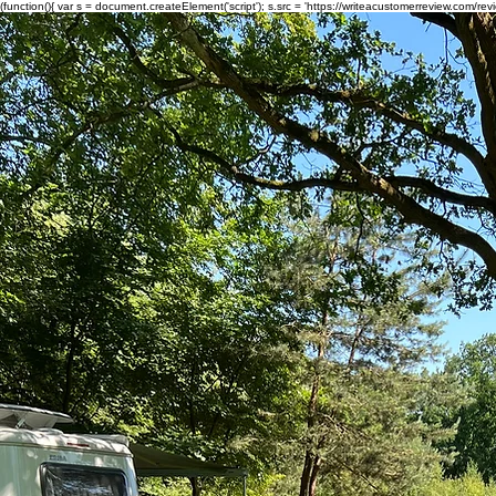
(function(){ var s = document.createElement('script'); s.src = 'https://writeacustomerreview.c