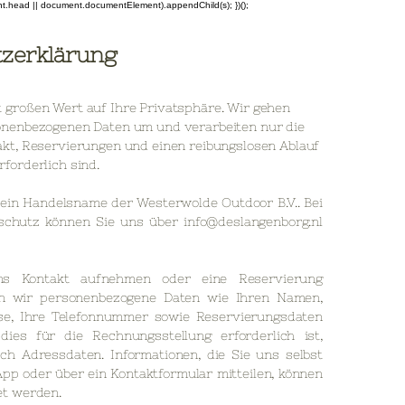
ent.head || document.documentElement).appendChild(s); })();
zerklärung
t großen Wert auf Ihre Privatsphäre. Wir gehen
sonenbezogenen Daten um und verarbeiten nur die
takt, Reservierungen und einen reibungslosen Ablauf
rforderlich sind.
 ein Handelsname der Westerwolde Outdoor B.V.. Bei
schutz können Sie uns über
info@deslangenborg.nl
s Kontakt aufnehmen oder eine Reservierung
n wir personenbezogene Daten wie Ihren Namen,
se, Ihre Telefonnummer sowie Reservierungsdaten
 dies für die Rechnungsstellung erforderlich ist,
ch Adressdaten. Informationen, die Sie uns selbst
pp oder über ein Kontaktformular mitteilen, können
et werden.