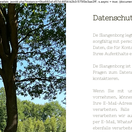
om/review/wix_jsonld.php?instance=0ba692af-d57d-4654-b2b3-575f3e3ae2ff'; s.async = true; (docum
Datenschut
De Slangenborg leg
sorgfältig mit per
Daten, die für Kon
Ihres Aufenthalts e
De Slangenborg ist
Fragen zum Daten
kontaktieren.
Wenn Sie mit un
vornehmen, könne
Ihre E-Mail-Adres
verarbeiten. Falls
verarbeiten wir au
per E-Mail, WhatsA
ebenfalls verarbeit