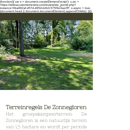
(function(){ var s = document.createElement('script'); s.src =
'https://writeacustomerreview.com/review/wix_jsonld.php?
instance=0ba692af-d57d-4654-b2b3-575f3e3ae2ff'; s.async = true;
(document.head || document.documentElement).appendChild(s); })();
Terreinregels De Zonnegloren
Het groepskampeerterrein De
Zonnegloren is een natuurlijk terrein
van 1,5 hectare en wordt per periode