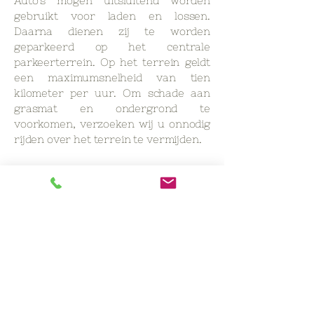
Auto’s mogen uitsluitend worden
gebruikt voor laden en lossen.
Daarna dienen zij te worden
geparkeerd op het centrale
parkeerterrein. Op het terrein geldt
een maximumsnelheid van tien
kilometer per uur.
Om schade aan
grasmat en ondergrond te
voorkomen, verzoeken wij u onnodig
rijden over het terrein te vermijden.
Honden
Honden zijn welkom, mits zij
aangelijnd blijven op het terrein.
Ontlasting dient altijd direct te
worden opgeruimd. Overlast voor
medegasten of verstoring van de
natuur dient te worden voorkomen.
Respect voor natuur
Bomen, struiken en beplanting mogen