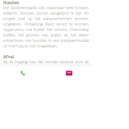
Honden
Per kampeerplaats zijn maximaal twee honden
welkom. Honden dienen aangelijnd te zijn en
mogen niet op het kampeerterrein worden
uitgelaten. Ontlasting dient direct te worden
opgeruimd, ook buiten het terrein. Overmatig
blaffen, het graven van kuilen en het alleen
achterlaten van honden in een kampeermiddel
of voertuig is niet toegestaan.
Afval
Bij de ingang van het terrein bevindt zich de
afvalstraat met containers voor glas, papier,
groenafval en restafval. Groot afval, zoals
kapotte kampeerartikelen, meubels of andere
omvangrijke materialen, dient u zelf af te
voeren en mag niet op het terrein
achterblijven.
Vuur en veiligheid
Open vuur en kampvuren zijn op De
Slangenborg niet toegestaan. Barbecues (op
kolen e.d.) zijn uitsluitend toegestaan na
toestemming van de beheerder en dienen