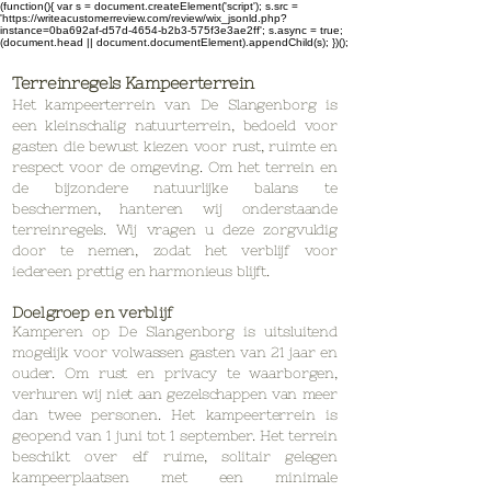
(function(){ var s = document.createElement('script'); s.src =
'https://writeacustomerreview.com/review/wix_jsonld.php?
instance=0ba692af-d57d-4654-b2b3-575f3e3ae2ff'; s.async = true;
(document.head || document.documentElement).appendChild(s); })();
Terreinregels Kampeerterrein
Het kampeerterrein van De Slangenborg is
een kleinschalig natuurterrein, bedoeld voor
gasten die bewust kiezen voor rust, ruimte en
respect voor de omgeving. Om het terrein en
de bijzondere natuurlijke balans te
beschermen, hanteren wij onderstaande
terreinregels. Wij vragen u deze zorgvuldig
door te nemen, zodat het verblijf voor
iedereen prettig en harmonieus blijft.
Doelgroep en verblijf
Kamperen op De Slangenborg is uitsluitend
mogelijk voor volwassen gasten van 21 jaar en
ouder. Om rust en privacy te waarborgen,
verhuren wij niet aan gezelschappen van meer
dan twee personen. Het kampeerterrein is
geopend van 1 juni tot 1 september. Het terrein
beschikt over elf ruime, solitair gelegen
kampeerplaatsen met een minimale