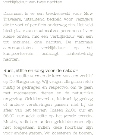
verblijfsduur van twee nachten.
Daarnaast is er een trekkersveld voor Slow
Travelers, uitsluitend bedoeld voor reizigers
die te voet of per fiets onderweg zijn. Het veld
biedt plaats aan maximaal zes personen of vier
kleine tenten, met een verblijfsduur van één
tot maximaal drie nachten. De maximale
aaneengesloten verblijfsduur op het
kampeerterrein bedraagt achtentwintig
nachten.
Rust, stilte en zorg voor de natuur
Rust en stilte vormen de kern van een verblijf
op De Slangenborg. Wij vragen alle gasten zich
rustig te gedragen en respectvol om te gaan
met medegasten, dieren en de natuurlijke
omgeving. Geluidsoverlast, luidruchtig gedrag
of andere verstoringen passen niet bij de
sfeer van het terrein. Tussen 22.00 uur en
08.00 uur geldt stilte op het gehele terrein.
Muziek, radio’s en andere geluidsbronnen zijn
niet toegestaan indien deze hoorbaar zijn
voor andere gasten. Wij koesteren de bomen,